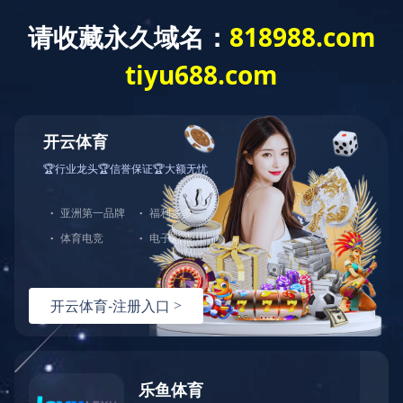
人才理念
招聘信息
联系我们
人力资源是公司的第一资源。公司坚持“以人为本、珍惜人
才、关爱员工”的人才理念，尊重和保障员工的合法权益，为员
工提供公平、公正、和谐的工作环境、施展才华的舞台、学习
培训的机会和职业发展通道，以及良好的薪酬福利待遇。构建
和谐的劳动关系，让公司持续、健康发展，让员工与公司共同
成长。实现股东增值、企业增效、员工增收。公司高度重视员
工健康和生活，把公司经营发展成果惠及广大员工，营造健康