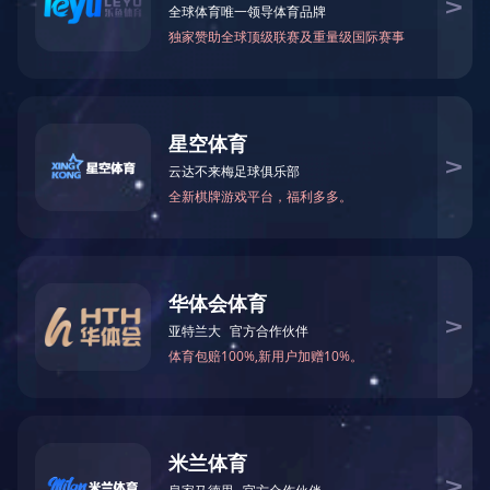
© 2015 MILAN.COM
粤ICP备05094141号
网站设计：星海互联
安博体育平台中国登陆入口
|
球速官方网站
|
中欧平台
|
三亿体育手机入
口（China）官方网站
|
世界杯官方网页版
|
江南网页版
|
半岛手机网页
版登录入口
|
网投官网
|
安博体育平台中国登陆入口
|